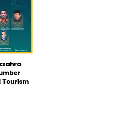
Azzahra
sumber
l Tourism