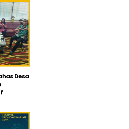
Bahas Desa
n
f