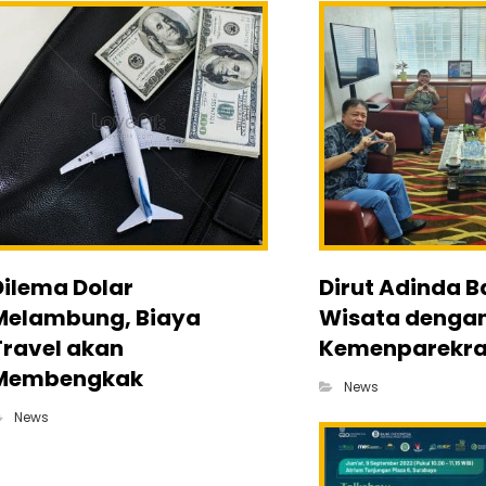
Dilema Dolar
Dirut Adinda 
Melambung, Biaya
Wisata denga
Travel akan
Kemenparekra
Membengkak
News
News