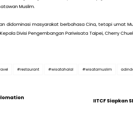
satawan Muslim.
wan didominasi masyarakat berbahasa Cina, tetapi umat
Kepala Divisi Pengembangan Pariwisata Taipei, Cherry Chueh 
avel
#restaurant
#wisatahalal
#wisatamuslim
adinda
plomation
IITCF Siapkan 