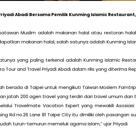
Priyadi Abadi Bersama Pemilik Kunming Islamic Restaurant,
atawan Muslim adalah makanan halal atau restoran halal, s
dapatkan makanan halal, salah satunya adalah Kunming Isla
 satunya yang paling terkenal adalah Kunming Islamic Resta
Tour and Travel Priyadi Abadi dalam rilis yang diterima Repu
gah berada di Taipei untuk mengikuti Taiwan Moslem Famtrip 
jatah 200 agen travel yang terdiri dari travel umum dan tr
elalui Travelmate Vacation Expert yang mewakili Asosiasi
ng Rd no.26 Lane 81 Taipe City itu dimiliki oleh pasangan s
udah turun-temurun memeluk agama Islam,” ujar Priyadi.