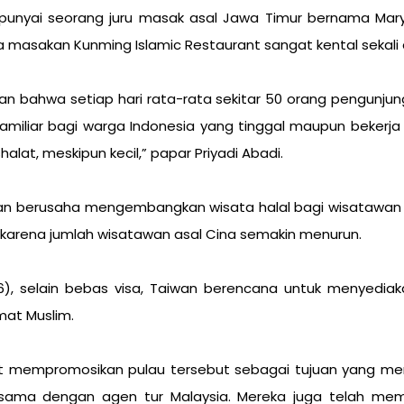
punyai seorang juru masak asal Jawa Timur bernama Marya
ra masakan Kunming Islamic Restaurant sangat kental sekali 
kan bahwa setiap hari rata-rata sekitar 50 orang pengunj
 familiar bagi warga Indonesia yang tinggal maupun bekerja
alat, meskipun kecil,” papar Priyadi Abadi.
an berusaha mengembangkan wisata halal bagi wisatawan Mu
karena jumlah wisatawan asal Cina semakin menurun.
016), selain bebas visa, Taiwan berencana untuk menyediaka
at Muslim.
t mempromosikan pulau tersebut sebagai tujuan yang men
sama dengan agen tur Malaysia. Mereka juga telah membu