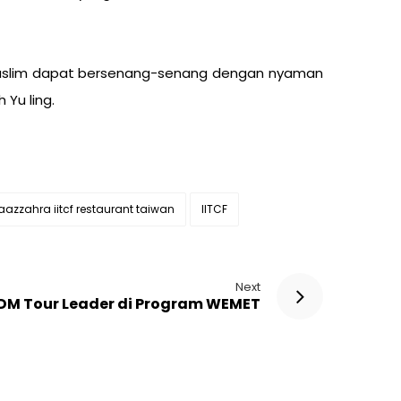
 Muslim dapat bersenang-senang dengan nyaman
Yu ling.
azzahra iitcf restaurant taiwan
IITCF
Next
SDM Tour Leader di Program WEMET