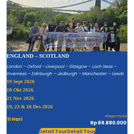
ENGLAND – SCOTLAND
London – Oxford – Liverpool – Glasgow – Loch Ness –
Inverness – Edinburgh – Jedburgh – Manchester – Leeds
19 Sept 2026
10 Okt 2026
21 Nov 2026
19, 23 & 26 Des 2026
Harga mulai
11 Hari
Rp 69.880.000
Detail Tour
Detail Tour