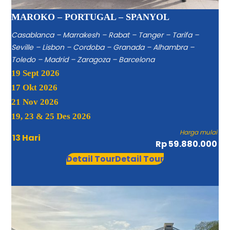
MAROKO – PORTUGAL – SPANYOL
Casablanca – Marrakesh – Rabat – Tanger – Tarifa –
Seville – Lisbon – Cordoba – Granada – Alhambra –
Toledo – Madrid – Zaragoza – Barcelona
19 Sept 2026
17 Okt 2026
21 Nov 2026
19, 23 & 25 Des 2026
Harga mulai
13 Hari
Rp 59.880.000
Detail Tour
Detail Tour