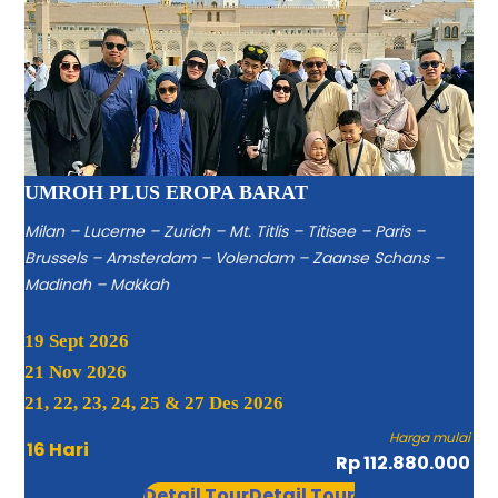
UMROH PLUS EROPA BARAT
Milan – Lucerne – Zurich – Mt. Titlis – Titisee – Paris –
Brussels – Amsterdam – Volendam – Zaanse Schans –
Madinah – Makkah
19 Sept 2026
21 Nov 2026
21, 22, 23, 24, 25 & 27 Des 2026
Harga mulai
16 Hari
Rp 112.880.000
Detail Tour
Detail Tour