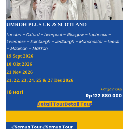
UMROH PLUS UK & SCOTLAND
London – Oxford – Liverpool – Glasgow – Lochness –
Inverness – Edinburgh – Jedburgh – Manchester – Leeds
– Madinah – Makkah
19 Sept 2026
10 Okt 2026
21 Nov 2026
21, 22, 23, 24, 25 & 27 Des 2026
Harga mulai
16 Hari
Rp 122.880.000
Detail Tour
Detail Tour
Semua Tour
Semua Tour