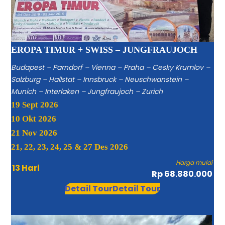
EROPA TIMUR + SWISS – JUNGFRAUJOCH
Budapest – Parndorf – Vienna – Praha – Cesky Krumlov –
Salzburg – Hallstat – Innsbruck – Neuschwanstein –
Munich – Interlaken – Jungfraujoch – Zurich
19 Sept 2026
10 Okt 2026
21 Nov 2026
21, 22, 23, 24, 25 & 27 Des 2026
Harga mulai
13 Hari
Rp 68.880.000
Detail Tour
Detail Tour