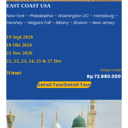
EAST COAST USA
New York – Philadelphia – Washington DC – Harrisburg –
Hershey – Niagara Fall – Albany – Boston – New Jersey
19 Sept 2026
10 Okt 2026
21 Nov 2026
21, 22, 23, 24, 25 & 27 Des
Harga mulai
11 Hari
Rp 72.880.000
Detail Tour
Detail Tour