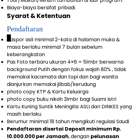
Tour/Makan/Minum tambahan di luar program.
Biaya-biaya bersifat pribadi.
Syarat & Ketentuan
Pendaftaran
_
Paspor asli minimal 2-kata di halaman muka &
masa berlaku minimal 7 bulan sebelum
keberangkatan
Pas Foto terbaru ukuran 4×6 = 5lmbr berwarna
background Putih dengan fokus wajah 80% , tidak
memakai kacamata dan topi dan bagi wanita
dianjurkan memakai jilbab/kerudung
photo copy KTP & Kartu Keluarga
photo copy buku nikah 3lmbr bagi Suami Istri
Kartu Kuning Suntik Meningitis ASLI dari DINKES yang
masih berlaku
Berumur minimal 18 tahun mengikuti regulasi Saudi
Pendaftaran disertai
Deposit minimum Rp.
10.000.000 per Jamaah
, dengan
pelunasan