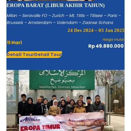
EROPA BARAT (LIBUR AKHIR TAHUN)
Milan – Seravalle FO – Zurich – Mt. Titlis – Titisee – Paris –
Brussels – Amsterdam – Volendam – Zaanse Schans
24 Des 2024 – 03 Jan 2025
Harga mulai
11 Hari
Rp 49.880.000
Detail Tour
Detail Tour