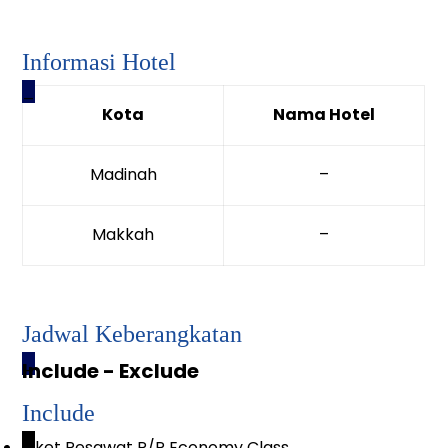
Informasi Hotel
_
Kota
Nama Hotel
Madinah
–
Makkah
–
Jadwal Keberangkatan
_
Include - Exclude
Include
_
Tiket Pesawat P/P Economy Class.