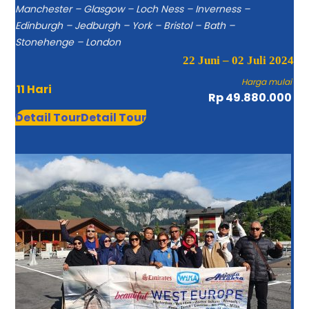
Manchester – Glasgow – Loch Ness – Inverness –
Edinburgh – Jedburgh – York – Bristol – Bath –
Stonehenge – London
22 Juni – 02 Juli 2024
Harga mulai
11 Hari
Rp 49.880.000
Detail Tour
Detail Tour