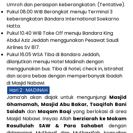
Umroh dan persiapan keberangkatan. (Tentative).
Pukul 08.00 WIB Berangkat menuju Terminal 3
keberangkatan Bandara International Soekarno
Hatta.
Pukul 10.40 WIB Take Off menuju Bandara King
Abdul Aziz Jeddah menggunakan Pesawat Saudi
Airlines SV 817.
Pukul 16.05 WSA Tiba di Bandara Jeddah,
dilanjutkan menuju Hotel Madinah dengan
menggunakan bus. Tiba di hotel, check in, istirahat
dan acara bebas dengan memperbanyak ibadah
di Masjid Nabawi.
Hari 2 : MADINAH
Jama’ah akan diajak untuk mengunjungi
Masjid
Ghamamah, Masjid Abu Bakar, Tsaqifah Bani
Saidah
dan
Maqam Baqi
yang berlokasi di area
Masjid Nabawi. Insyaa Allah
berziarah ke Makam
Rasullulah SAW & Para Sahabat
dengan
didampingi Muthawif dan Muthawifah kemudian