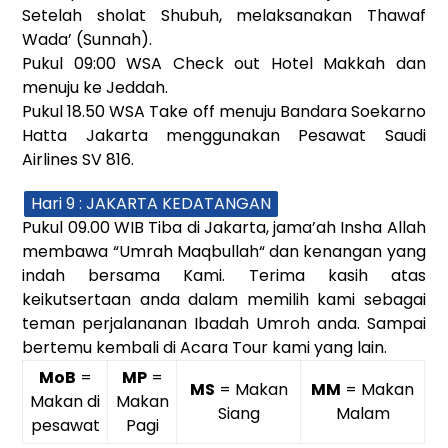
Setelah sholat Shubuh, melaksanakan Thawaf
Wada’ (Sunnah).
Pukul 09:00 WSA Check out Hotel Makkah dan
menuju ke Jeddah.
Pukul 18.50 WSA Take off menuju Bandara Soekarno
Hatta Jakarta menggunakan Pesawat Saudi
Airlines SV 816.
Hari 9 : JAKARTA KEDATANGAN
Pukul 09.00 WIB Tiba di Jakarta, jama’ah Insha Allah
membawa “Umrah Maqbullah“ dan kenangan yang
indah bersama Kami. Terima kasih atas
keikutsertaan anda dalam memilih kami sebagai
teman perjalananan Ibadah Umroh anda. Sampai
bertemu kembali di Acara Tour kami yang lain.
MoB
=
MP
=
MS
= Makan
MM
= Makan
Makan di
Makan
Siang
Malam
pesawat
Pagi