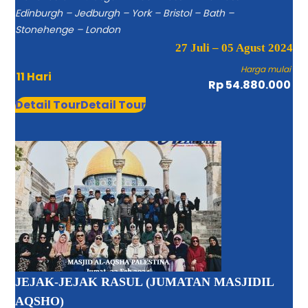
Edinburgh – Jedburgh – York – Bristol – Bath –
Stonehenge – London
27 Juli – 05 Agust 2024
Harga mulai
11 Hari
Rp 54.880.000
Detail Tour
Detail Tour
JEJAK-JEJAK RASUL (JUMATAN MASJIDIL
AQSHO)