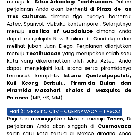
menuju ke
Situs Arkeologi Teotihuacan.
Dalam
perjalanan Anda akan berhenti di
Plaza de las
Tres Culturas
, dimana tiga budaya bertemu:
Aztec, Spanyol, Meksiko kontemporer. Selanjutnya
menuju
Basilica of Guadalupe
dimana Anda
dapat menjelajahi New Basilica de Guadalupe dan
melihat jubah Juan Diego. Perjalanan dilanjutkan
menuju
Teotihuacan
yang merupakan salah satu
kota yang dikeramatkan oleh suku Aztec. Anda
dapat menjelajahi kuil, istana serta piramidanya
termasuk kompleks
Istana Quetzalpapaloti,
Kuil Keong Berbulu, Piramida Bulan dan
Piramida Matahari
.
Shalat di Mezquita de
Polanco
. (MP, MS, MM)
Hari 3 : MEKSIKO City – CUERNAVACA – TASCO
Pagi hari meninggalkan Mexico menuju
Tasco
,
Di
perjalanan Anda akan singgah di
Cuernavaca
salah satu kota tertua di Mexico dimana Anda