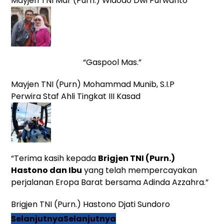
Mayjen TNI Mar (Purn.) Widodo Dwi Purwanto
“Gaspool Mas.”
Mayjen TNI (Purn) Mohammad Munib, S.I.P
Perwira Staf Ahli Tingkat III Kasad
“Terima kasih kepada
Brigjen TNI (Purn.)
Hastono dan Ibu
yang telah mempercayakan
perjalanan Eropa Barat bersama Adinda Azzahra.”
Brigjen TNI (Purn.) Hastono Djati Sundoro
Selanjutnya
Selanjutnya