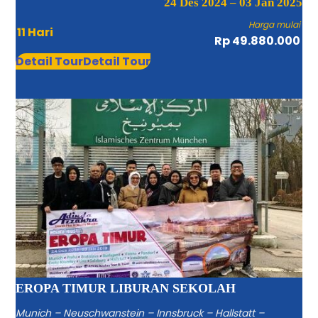
24 Des 2024 – 03 Jan 2025
Harga mulai
11 Hari
Rp 49.880.000
Detail Tour
Detail Tour
EROPA TIMUR LIBURAN SEKOLAH
Munich – Neuschwanstein – Innsbruck – Hallstatt –