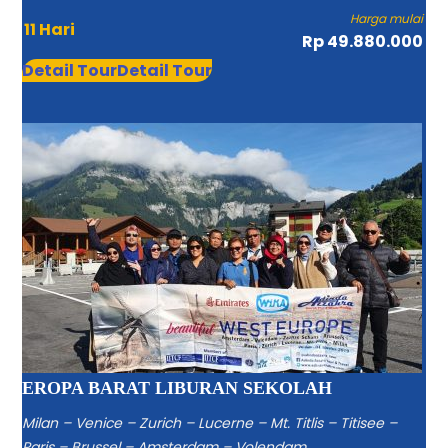
Harga mulai
11 Hari
Rp 49.880.000
Detail Tour
Detail Tour
EROPA BARAT LIBURAN SEKOLAH
Milan – Venice – Zurich – Lucerne – Mt. Titlis – Titisee –
Paris – Brussel – Amsterdam – Volendam