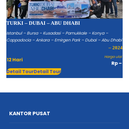
TURKI – DUBAI – ABU DHABI
Istanbul – Bursa – Kusadasi – Pamukkale – Konya –
Cappadocia – Ankara – Emirgen Park – Dubai – Abu Dhabi
– 2024
Harga ulai
12 Hari
Rp –
Detail Tour
Detail Tour
KANTOR PUSAT