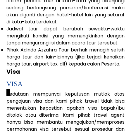
dalam periode tour di kota-kota yang dikunjungi
sedang berlangsung pameran/konferensi maka
akan diganti dengan hotel-hotel lain yang setaraf
di kota-kota terdekat.
Jadwal tour dapat berubah sewaktu-waktu
mengikuti kondisi yang memungkinkan dengan
tanpa mengurangi isi dalam acara tour tersebut.
Pihak Adinda Azzahra Tour berhak menagih selisih
harga tour dan lain-lainnya (jika terjadi kenaikan
harga tour, airport tax, dll) kepada calon Peserta.
Visa
VISA
_
Kedutaan mempunyai keputusan mutlak atas
pengajuan visa dan kami pihak travel tidak bisa
menentukan kepastian apakah visa bapak/ibu
ditolak atau diterima. Kami pihak travel agent
hanya bisa membantu mengajukan/memproses
permohonan visa tersebut sesuai prosedur dan