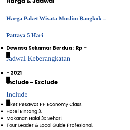
Harga & Jadwal
Harga Paket Wisata Muslim Bangkok –
Pattaya 5 Hari
Dewasa Sekamar Berdua : Rp –
_
Jadwal Keberangkatan
– 2021
_
Include - Exclude
Include
_
Tiket Pesawat PP Economy Class.
Hotel Bintang 3.
Makanan Halal 3x Sehari.
Tour Leader & Local Guide Profesional.