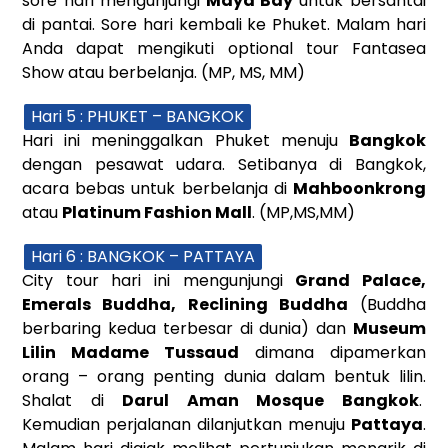
sore hari mengunjungi
Maya Bay
untuk bersantai
di pantai. Sore hari kembali ke Phuket. Malam hari
Anda dapat mengikuti optional tour Fantasea
Show atau berbelanja. (MP, MS, MM)
Hari 5 : PHUKET – BANGKOK
Hari ini meninggalkan Phuket menuju
Bangkok
dengan pesawat udara. Setibanya di Bangkok,
acara bebas untuk berbelanja di
Mahboonkrong
atau
Platinum Fashion Mall
. (MP,MS,MM)
Hari 6 : BANGKOK – PATTAYA
City tour hari ini mengunjungi
Grand Palace,
Emerals Buddha, Reclining Buddha
(Buddha
berbaring kedua terbesar di dunia) dan
Museum
Lilin Madame Tussaud
dimana dipamerkan
orang – orang penting dunia dalam bentuk lilin.
Shalat di
Darul Aman Mosque Bangkok
.
Kemudian perjalanan dilanjutkan menuju
Pattaya
.