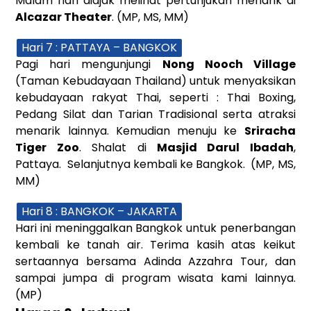
Malam hari diajak melihat pertunjukan menarik di
Alcazar Theater
. (MP, MS, MM)
Hari 7 : PATTAYA – BANGKOK
Pagi hari mengunjungi
Nong Nooch Village
(Taman Kebudayaan Thailand) untuk menyaksikan
kebudayaan rakyat Thai, seperti : Thai Boxing,
Pedang Silat dan Tarian Tradisional serta atraksi
menarik lainnya. Kemudian menuju ke
Sriracha
Tiger Zoo
. Shalat di
Masjid Darul Ibadah
,
Pattaya. Selanjutnya kembali ke Bangkok. (MP, MS,
MM)
Hari 8 : BANGKOK – JAKARTA
Hari ini meninggalkan Bangkok untuk penerbangan
kembali ke tanah air. Terima kasih atas keikut
sertaannya bersama Adinda Azzahra Tour, dan
sampai jumpa di program wisata kami lainnya.
(MP)