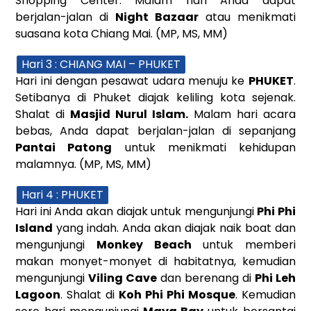
Shopping Center. Malam hari Anda dapat
berjalan-jalan di
Night Bazaar
atau menikmati
suasana kota Chiang Mai. (MP, MS, MM)
Hari 3 : CHIANG MAI – PHUKET
Hari ini dengan pesawat udara menuju ke
PHUKET
.
Setibanya di Phuket diajak keliling kota sejenak.
Shalat di
Masjid Nurul Islam.
Malam hari acara
bebas, Anda dapat berjalan-jalan di sepanjang
Pantai Patong
untuk menikmati kehidupan
malamnya. (MP, MS, MM)
Hari 4 : PHUKET
Hari ini Anda akan diajak untuk mengunjungi
Phi Phi
Island
yang indah. Anda akan diajak naik boat dan
mengunjungi
Monkey Beach
untuk memberi
makan monyet-monyet di habitatnya, kemudian
mengunjungi
Viling Cave
dan berenang di
Phi Leh
Lagoon
. Shalat di
Koh Phi Phi Mosque
. Kemudian