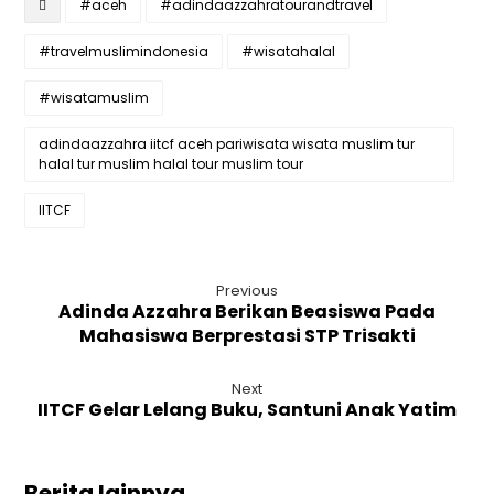
#aceh
#adindaazzahratourandtravel
#travelmuslimindonesia
#wisatahalal
#wisatamuslim
adindaazzahra iitcf aceh pariwisata wisata muslim tur
halal tur muslim halal tour muslim tour
IITCF
Previous
Adinda Azzahra Berikan Beasiswa Pada
Mahasiswa Berprestasi STP Trisakti
Next
IITCF Gelar Lelang Buku, Santuni Anak Yatim
Berita lainnya ...