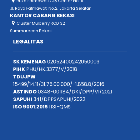
Ruko Fatmawati City Center No. 11
Jl. Raya Fatmawati No.2, Jakarta Selatan
KANTOR CABANG BEKASI
Cluster Mulberry RCD 32
Summarecon Bekasi
LEGALITAS
SK KEMENAG
02052400242050003
PIHK
PHU/HK.3377/V/2018
TDUJPW
15499/14.11/31.75.00.000/-1.858.8/2016
ASTINDO
0348-001184/DKI/DPP/VI/2021
SAPUHI
341/DPPSAPUHI/2022
ISO 9001:2015
1131-QMS