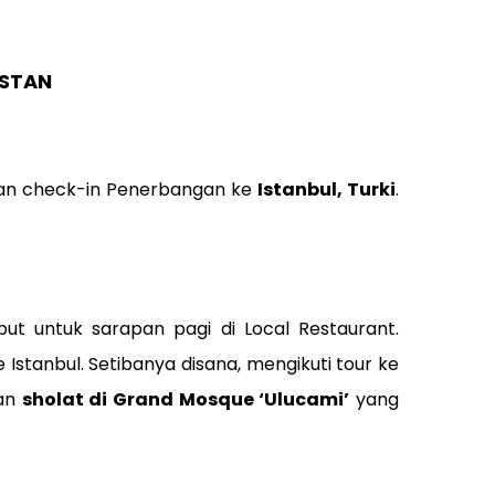
HSTAN
apan check-in Penerbangan ke
Istanbul, Turki
.
ut untuk sarapan pagi di Local Restaurant.
stanbul. Setibanya disana, mengikuti tour ke
an
sholat di Grand Mosque ‘Ulucami’
yang