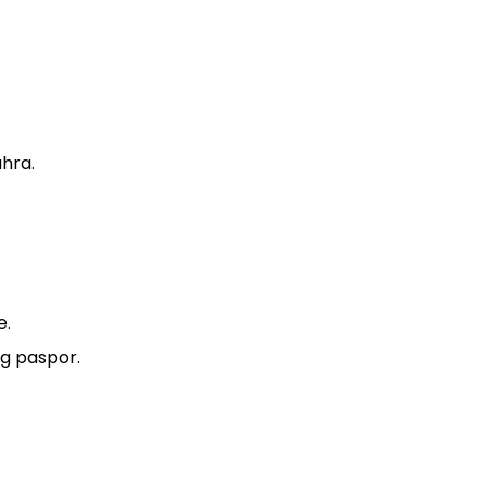
hra.
e.
g paspor.