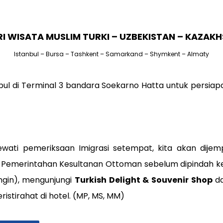
RI WISATA MUSLIM TURKI – UZBEKISTAN – KAZAK
Istanbul – Bursa – Tashkent – Samarkand – Shymkent – Almaty
pul di Terminal 3 bandara Soekarno Hatta untuk persi
ati pemeriksaan Imigrasi setempat, kita akan dijemp
t Pemerintahan Kesultanan Ottoman sebelum dipindah ke I
gin), mengunjungi
Turkish Delight & Souvenir Shop
d
istirahat di hotel. (MP, MS, MM)