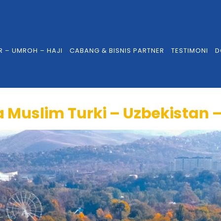
R – UMROH – HAJI
CABANG & BISNIS PARTNER
TESTIMONI
D
a Muslim Turki – Uzbekistan