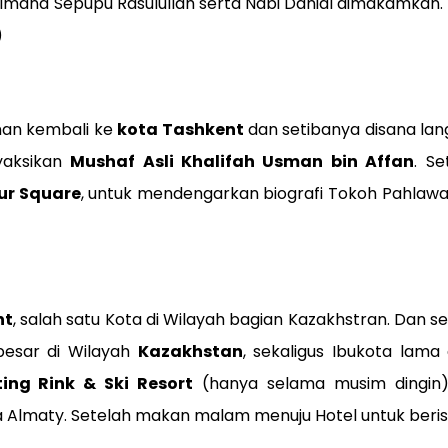
ana Sepupu Rasulullah serta Nabi Danial dimakamkan.
)
nan kembali ke
kota Tashkent
dan setibanya disana la
yaksikan
Mushaf Asli Khalifah Usman bin Affan
. S
ur Square
, untuk mendengarkan biografi Tokoh Pahlawa
nt
, salah satu Kota di Wilayah bagian Kazakhstran. Dan s
besar di Wilayah
Kazakhstan
, sekaligus Ibukota lama
ing Rink & Ski Resort
(hanya selama musim dingin)
lmaty. Setelah makan malam menuju Hotel untuk berist