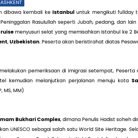
 TASHKENT
kan dibawa kembali ke
Istanbul
untuk mengikuti fullday 
ninggalan Rasulullah seperti Jubah, pedang, dan lain 
ruise
menyusuri selat yang memisahkan Istanbul ke 2 Be
ent
,
Uzbekistan
. Peserta akan beristirahat diatas Pesaw
, melakukan pemeriksaan di imigrasi setempat, Peserta
hotel kemudian melanjutkan perjalanan menuju kota
S
P, MS, MM)
Imam Bukhari Complex
, dimana Penulis Hadist soheh 
an UNESCO sebagai salah satu World Site Heritage. Se