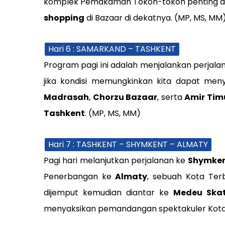
komplek Pemakaman Tokoh-tokoh penting dim
shopping
di Bazaar di dekatnya. (MP, MS, MM
Hari 6 : SAMARKAND – TASHKENT
Program pagi ini adalah menjalankan perjala
jika kondisi memungkinkan kita dapat men
Madrasah
,
Chorzu Bazaar
, serta
Amir Tim
Tashkent
. (MP, MS, MM)
Hari 7 : TASHKENT – SHYMKENT – ALMATY
Pagi hari melanjutkan perjalanan ke
Shymke
Penerbangan ke
Almaty
, sebuah Kota Ter
dijemput kemudian diantar ke
Medeu Skat
menyaksikan pemandangan spektakuler Kota A