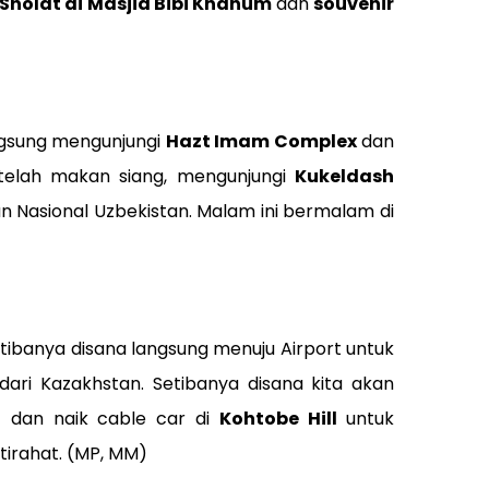
Sholat di Masjid Bibi Khanum
dan
souvenir
ngsung mengunjungi
Hazt Imam Complex
dan
etelah makan siang, mengunjungi
Kukeldash
n Nasional Uzbekistan. Malam ini bermalam di
etibanya disana langsung menuju Airport untuk
 dari Kazakhstan. Setibanya disana kita akan
 dan naik cable car di
Kohtobe Hill
untuk
irahat. (MP, MM)