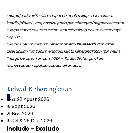
*Harga/Jadwal/Fasilitas dapat berubah setiap saat menurut
kondisi/situasi yang berlaku pada penerbangan/negara setempat.
*Harga dapat berubah setiap saat sepanjang belum diterimanya
Deposit.
*Harga untuk minimum keberangkatan
20 Peserta
, dan akan
disesuaikan jika tidak mencapai kuota keberangkatan minimum.
*Harga berdasarkan kurs 1 GBP = Rp 21.000, harga akan
menyesuaikan apabila ada kenaikan kurs.
Jadwal Keberangkatan
_
15 & 22 Agust 2026
19 Sept 2026
21 Nov 2026
19, 23 & 26 Des 2026
Include - Exclude