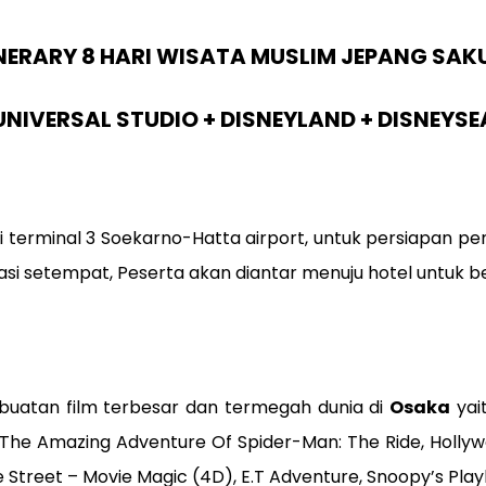
INERARY 8 HARI WISATA MUSLIM JEPANG SAK
UNIVERSAL STUDIO + DISNEYLAND + DISNEYSE
i terminal 3 Soekarno-Hatta airport, untuk persiapan p
si setempat, Peserta akan diantar menuju hotel untuk be
buatan film terbesar dan termegah dunia di
Osaka
yai
, The Amazing Adventure Of Spider-Man: The Ride, Holl
treet – Movie Magic (4D), E.T Adventure, Snoopy’s Playla