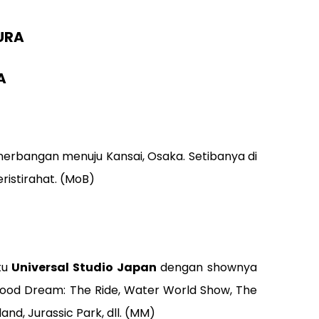
URA
A
enerbangan menuju Kansai, Osaka. Setibanya di
ristirahat. (MoB)
tu
Universal Studio Japan
dengan shownya
ywood Dream: The Ride, Water World Show, The
nd, Jurassic Park, dll. (MM)