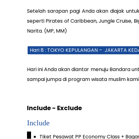
Setelah sarapan pagi Anda akan diajak untu
seperti Pirates of Caribbean, Jungle Cruise,
Narita. (MP, MM)
Hari 8 : TOKYO KEPULANGAN – JAKARTA KE
Hari ini Anda akan diantar menuju Bandara u
sampai jumpa di program wisata muslim kami 
Include - Exclude
Include
_
Tiket Pesawat PP Economy Class + Bagas