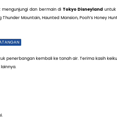
k mengunjungi dan bermain di
Tokyo Disneyland
untuk
 Big Thunder Mountain, Haunted Mansion, Pooh’s Honey Hu
DATANGAN
ntuk penerbangan kembali ke tanah air. Terima kasih kei
lainnya.
i.