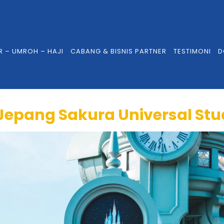
R – UMROH – HAJI
CABANG & BISNIS PARTNER
TESTIMONI
D
epang Sakura Universal Stu