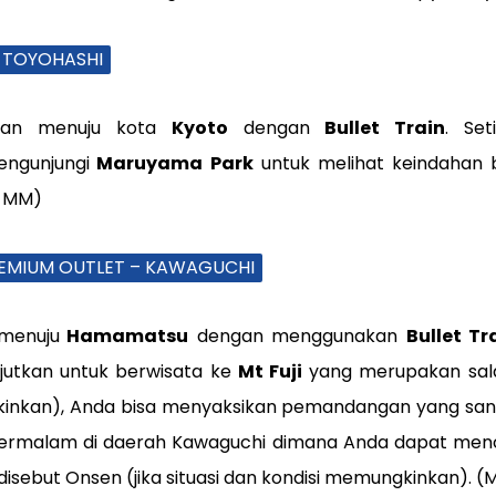
– TOYOHASHI
anan menuju kota
Kyoto
dengan
Bullet Train
. Se
engunjungi
Maruyama
Park
untuk melihat keindahan 
, MM)
PREMIUM OUTLET – KAWAGUCHI
 menuju
Hamamatsu
dengan menggunakan
Bullet T
njutkan untuk berwisata ke
Mt Fuji
yang merupakan salah
ungkinkan), Anda bisa menyaksikan pemandangan yang san
Bermalam di daerah Kawaguchi dimana Anda dapat menco
isebut Onsen (jika situasi dan kondisi memungkinkan). (