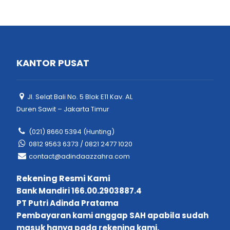
KANTOR PUSAT
Jl. Selat Bali No. 5 Blok E11 Kav. AL
Duren Sawit – Jakarta Timur
(021) 8660 5394 (Hunting)
0812 9563 6373 / 0821 2477 1020
contact@adindaazzahra.com
Rekening Resmi Kami
Bank Mandiri 166.00.2903887.4
PT Putri Adinda Pratama
Pembayaran kami anggap SAH apabila sudah
masuk hanya pada rekening kami.