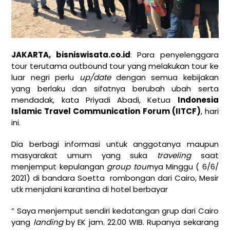
JAKARTA,
bisniswisata.co.id
: Para penyelenggara
tour terutama outbound tour yang melakukan tour ke
luar negri perlu
up/date
dengan semua kebijakan
yang berlaku dan sifatnya berubah ubah serta
mendadak, kata Priyadi Abadi, Ketua
Indonesia
Islamic Travel Communication Forum (IITCF)
, hari
ini.
Dia berbagi informasi untuk anggotanya maupun
masyarakat umum yang suka
traveling
saat
menjemput kepulangan
group tour
nya Minggu ( 6/6/
2021) di bandara Soetta rombongan dari Cairo, Mesir
utk menjalani karantina di hotel berbayar
” Saya menjemput sendiri kedatangan grup dari Cairo
yang
landing
by EK jam. 22.00 WIB. Rupanya sekarang