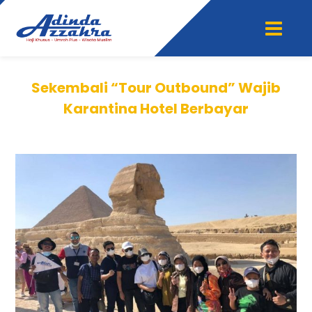
Sekembali “Tour Outbound” Wajib
Karantina Hotel Berbayar