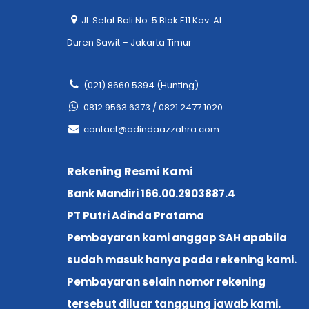
Jl. Selat Bali No. 5 Blok E11 Kav. AL
Duren Sawit – Jakarta Timur
(021) 8660 5394 (Hunting)
0812 9563 6373 / 0821 2477 1020
contact@adindaazzahra.com
Rekening Resmi Kami
Bank Mandiri 166.00.2903887.4
PT Putri Adinda Pratama
Pembayaran kami anggap SAH apabila
sudah masuk hanya pada rekening kami.
Pembayaran selain nomor rekening
tersebut diluar tanggung jawab kami.