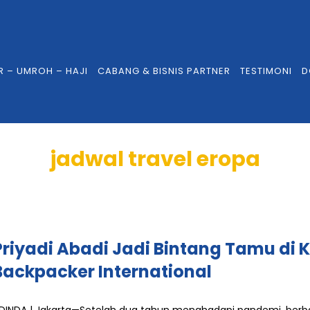
R – UMROH – HAJI
CABANG & BISNIS PARTNER
TESTIMONI
D
jadwal travel eropa
Priyadi Abadi Jadi Bintang Tamu di
Backpacker International