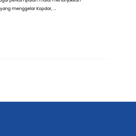
bagai perkumpulan mulai menunjukkan
yang menggelar Kopdar, ...