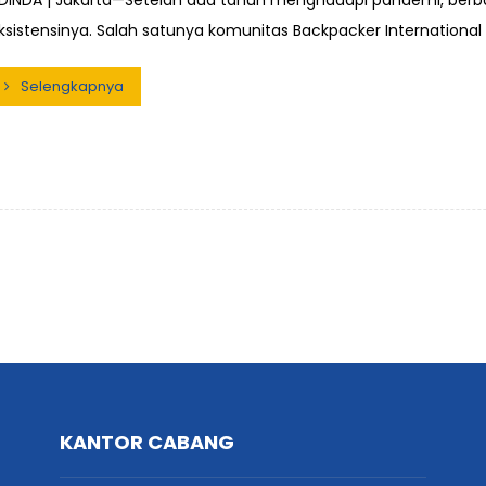
DINDA | Jakarta—Setelah dua tahun menghadapi pandemi, ber
ksistensinya. Salah satunya komunitas Backpacker International 
Selengkapnya
KANTOR CABANG