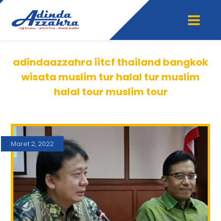
adindaazzahra iitcf thailand bangkok
wisata muslim tur halal tur muslim
halal tour muslim tour
Maret 2, 2022