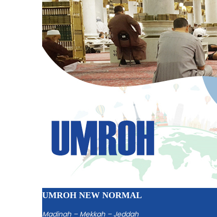
UMROH NEW NORMAL
Madinah – Mekkah – Jeddah