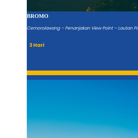
BROMO
Cemorolawang – Penanjakan View Point – Lautan Pa
3 Hari