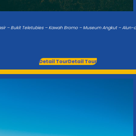
sir – Bukit Teletubies – Kawah Bromo – Museum Angkut – Alun-a
Detail Tour
Detail Tour