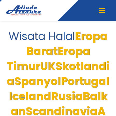
Wisata Halal
Eropa
Barat
Eropa
Timur
UK
Skotlandi
a
Spanyol
Portugal
Iceland
Rusia
Balk
an
Scandinavia
A