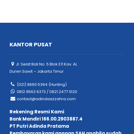
KANTOR PUSAT
Jl. Selat Bali No. 5 Blok E11 Kav. AL
Duren Sawit – Jakarta Timur
(021) 8660 5394 (Hunting)
0812 9563 6373 / 0821 2477 1020
contact@adindaazzahra.com
Rekening Resmi Kami
Bank Mandiri 166.00.2903887.4
PT Putri Adinda Pratama
Pembayaran kami anggap SAH apabila sudah