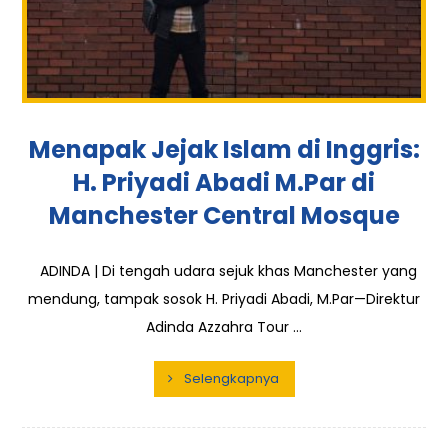
Menapak Jejak Islam di Inggris:
H. Priyadi Abadi M.Par di
Manchester Central Mosque
ADINDA | Di tengah udara sejuk khas Manchester yang
mendung, tampak sosok H. Priyadi Abadi, M.Par—Direktur
Adinda Azzahra Tour ...
Selengkapnya