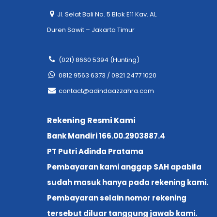
Jl. Selat Bali No. 5 Blok E11 Kav. AL
Duren Sawit – Jakarta Timur
(021) 8660 5394 (Hunting)
0812 9563 6373 / 0821 2477 1020
contact@adindaazzahra.com
Rekening Resmi Kami
Bank Mandiri 166.00.2903887.4
PT Putri Adinda Pratama
Pembayaran kami anggap SAH apabila
sudah masuk hanya pada rekening kami.
Pembayaran selain nomor rekening
tersebut diluar tanggung jawab kami.