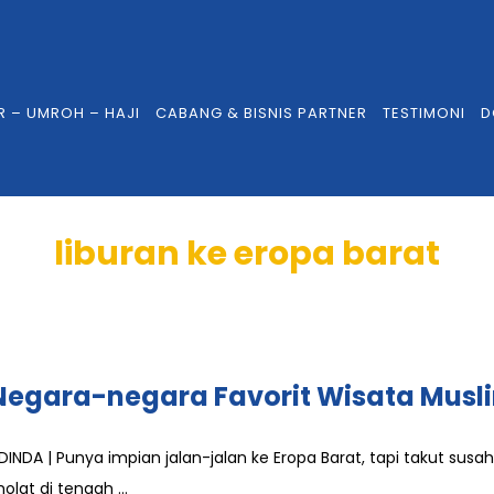
R – UMROH – HAJI
CABANG & BISNIS PARTNER
TESTIMONI
D
liburan ke eropa barat
Negara-negara Favorit Wisata Musli
DINDA | Punya impian jalan-jalan ke Eropa Barat, tapi takut sus
holat di tengah ...