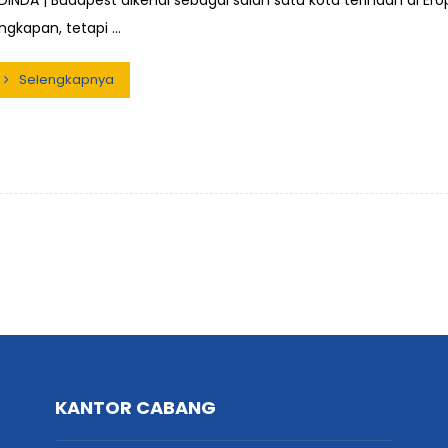
DINDA | Budapest dikenal sebagai salah satu kota terindah di Er
ngkapan, tetapi ...
Selengkapnya
KANTOR CABANG