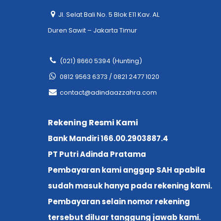
Jl. Selat Bali No. 5 Blok E11 Kav. AL
Duren Sawit – Jakarta Timur
(021) 8660 5394 (Hunting)
0812 9563 6373 / 0821 2477 1020
contact@adindaazzahra.com
Rekening Resmi Kami
Bank Mandiri 166.00.2903887.4
PT Putri Adinda Pratama
Pembayaran kami anggap SAH apabila
sudah masuk hanya pada rekening kami.
Pembayaran selain nomor rekening
tersebut diluar tanggung jawab kami.