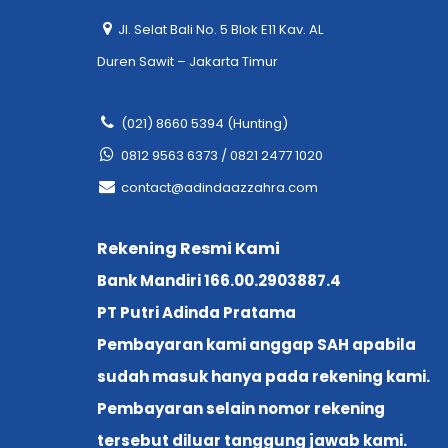
Jl. Selat Bali No. 5 Blok E11 Kav. AL
Duren Sawit – Jakarta Timur
(021) 8660 5394 (Hunting)
0812 9563 6373 / 0821 2477 1020
contact@adindaazzahra.com
Rekening Resmi Kami
Bank Mandiri 166.00.2903887.4
PT Putri Adinda Pratama
Pembayaran kami anggap SAH apabila
sudah masuk hanya pada rekening kami.
Pembayaran selain nomor rekening
tersebut diluar tanggung jawab kami.