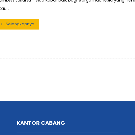
DINDA | Jakarta – Ada kabar baik bagi warga Indonesia yang henda
tau ...
Selengkapnya
KANTOR CABANG