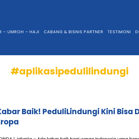
R – UMROH – HAJI
CABANG & BISNIS PARTNER
TESTIMONI
D
#aplikasipedulilindungi
Kabar Baik! PeduliLindungi Kini Bisa 
Eropa