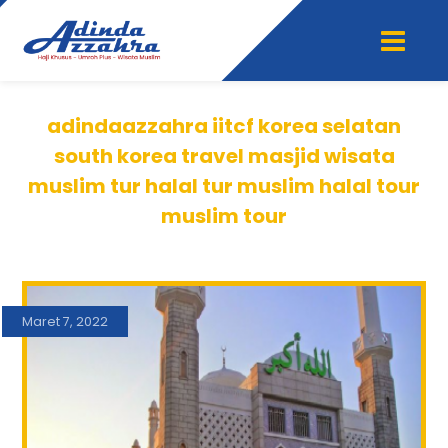
adindaazzahra iitcf korea selatan
south korea travel masjid wisata
muslim tur halal tur muslim halal tour
muslim tour
Maret 7, 2022