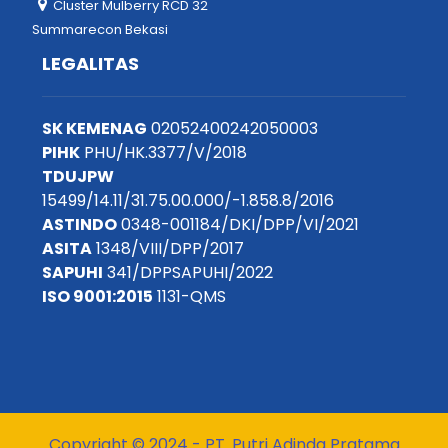
Cluster Mulberry RCD 32
Summarecon Bekasi
LEGALITAS
SK KEMENAG
02052400242050003
PIHK
PHU/HK.3377/V/2018
TDUJPW
15499/14.11/31.75.00.000/-1.858.8/2016
ASTINDO
0348-001184/DKI/DPP/VI/2021
ASITA
1348/VIII/DPP/2017
SAPUHI
341/DPPSAPUHI/2022
ISO 9001:2015
1131-QMS
Copyright © 2024 - PT. Putri Adinda Pratama