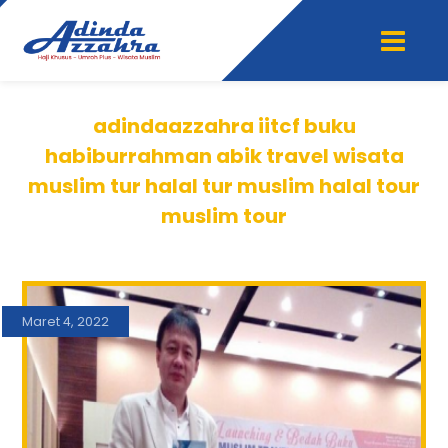
adindaazzahra iitcf buku
habiburrahman abik travel wisata
muslim tur halal tur muslim halal tour
muslim tour
Maret 4, 2022