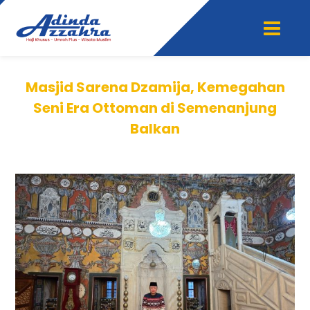
Masjid Sarena Dzamija, Kemegahan
Seni Era Ottoman di Semenanjung
Balkan