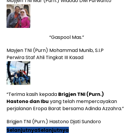
Mayjen TNI Mar (Purn.) Widodo Dwi Purwanto
“Gaspool Mas.”
Mayjen TNI (Purn) Mohammad Munib, S.I.P
Perwira Staf Ahli Tingkat III Kasad
“Terima kasih kepada
Brigjen TNI (Purn.)
Hastono dan Ibu
yang telah mempercayakan
perjalanan Eropa Barat bersama Adinda Azzahra.”
Brigjen TNI (Purn.) Hastono Djati Sundoro
Selanjutnya
Selanjutnya